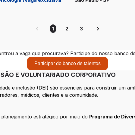
 Oncologia (Vaga exclusiva
São Paulo - SP
1
2
3
ntrou a vaga que procurava? Participe do nosso banco de 
Participar do banco de talentos
LUSÃO E VOLUNTARIADO CORPORATIVO
dade e inclusão (DEI) são essenciais para construir um am
adores, médicos, clientes e a comunidade.
planejamento estratégico por meio do
Programa de Divers